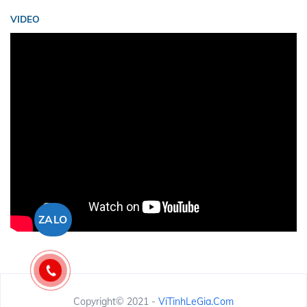
VIDEO
ZALO
Copyright© 2021 -
ViTinhLeGia.Com