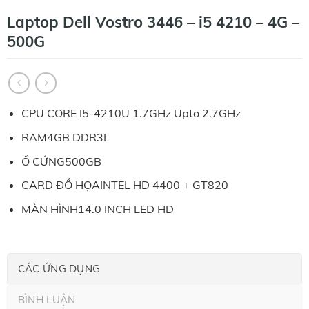
Laptop Dell Vostro 3446 – i5 4210 – 4G –
500G
CPU CORE I5-4210U 1.7GHz Upto 2.7GHz
RAM4GB DDR3L
Ổ CỨNG500GB
CARD ĐỒ HỌAINTEL HD 4400 + GT820
MÀN HÌNH14.0 INCH LED HD
CÁC ỨNG DỤNG
BÌNH LUẬN