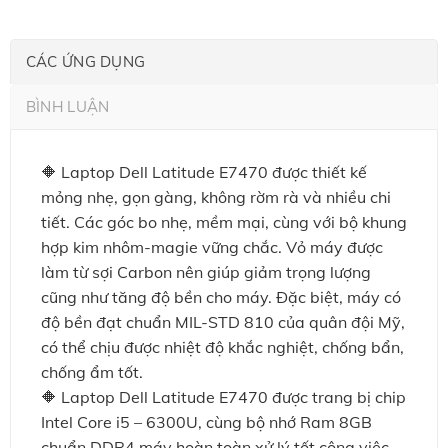
CÁC ỨNG DỤNG
BÌNH LUẬN
🔶 Laptop Dell Latitude E7470 được thiết kế
mỏng nhẹ, gọn gàng, không rờm rà và nhiều chi
tiết. Các góc bo nhẹ, mềm mại, cùng với bộ khung
hợp kim nhôm-magie vững chắc. Vỏ máy được
làm từ sợi Carbon nên giúp giảm trọng lượng
cũng như tăng độ bền cho máy. Đặc biệt, máy có
độ bền đạt chuẩn MIL-STD 810 của quân đội Mỹ,
có thể chịu được nhiệt độ khắc nghiệt, chống bẩn,
chống ẩm tốt.
🔶 Laptop Dell Latitude E7470 được trang bị chip
Intel Core i5 – 6300U, cùng bộ nhớ Ram 8GB
chuẩn DDR4 máy hoàn toàn xử lý tốt công việc