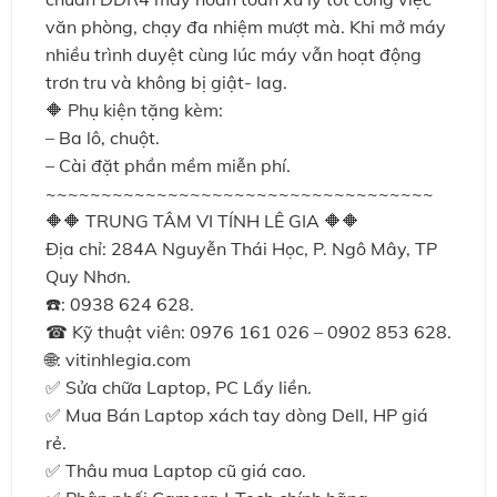
văn phòng, chạy đa nhiệm mượt mà. Khi mở máy
nhiều trình duyệt cùng lúc máy vẫn hoạt động
trơn tru và không bị giật- lag.
🔶 Phụ kiện tặng kèm:
– Ba lô, chuột.
– Cài đặt phần mềm miễn phí.
~~~~~~~~~~~~~~~~~~~~~~~~~~~~~~~~~~~
🔶🔶 TRUNG TÂM VI TÍNH LÊ GIA 🔶🔶
Địa chỉ: 284A Nguyễn Thái Học, P. Ngô Mây, TP
Quy Nhơn.
☎️: 0938 624 628.
☎ Kỹ thuật viên: 0976 161 026 – 0902 853 628.
🌐: vitinhlegia.com
✅ Sửa chữa Laptop, PC Lấy liền.
✅ Mua Bán Laptop xách tay dòng Dell, HP giá
rẻ.
✅ Thâu mua Laptop cũ giá cao.